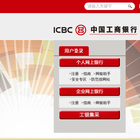
>注册
>指南
>网银助手
>安全专区
>防范假网站
>注册
>指南
>网银助手