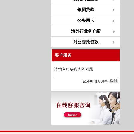
银团贷款
公务用卡
海外行业务介绍
对公委托贷款
客户服务
您
还
可输入
30
字