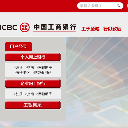
>注册
>指南
>网银助手
>安全专区
>防范假网站
>注册
>指南
>网银助手