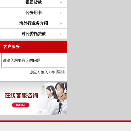
银团贷款
公务用卡
海外行业务介绍
对公委托贷款
客户服务
您
还
可输入
30
字